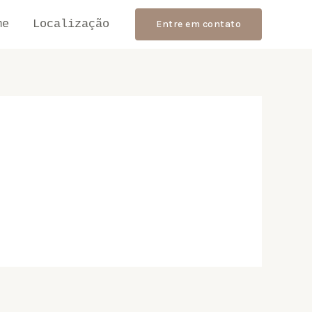
me
Localização
Entre em contato